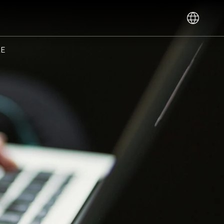
IT
(
Italien
)
LE
Français
Deutsch
(
Allemand
)
EN
(
Anglais
)