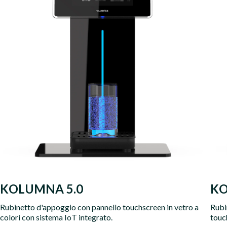
KOLUMNA 5.0
KO
Rubinetto d'appoggio con pannello touchscreen in vetro a
Rubi
colori con sistema IoT integrato.
touch